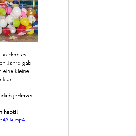
, an dem es 
en Jahre gab. 
 eine kleine 
nk an 
rlich jederzeit 
n habt!!
p4/file.mp4