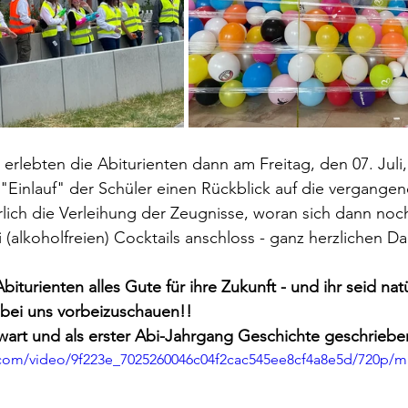
 erlebten die Abiturienten dann am Freitag, den 07. Juli
"Einlauf" der Schüler einen Rückblick auf die vergangen
ich die Verleihung der Zeugnisse, woran sich dann noch
 (alkoholfreien) Cocktails anschloss - ganz herzlichen Da
iturienten alles Gute für ihre Zukunft - und ihr seid natü
 bei uns vorbeizuschauen!! 
 wart und als erster Abi-Jahrgang Geschichte geschriebe
ic.com/video/9f223e_7025260046c04f2cac545ee8cf4a8e5d/720p/m