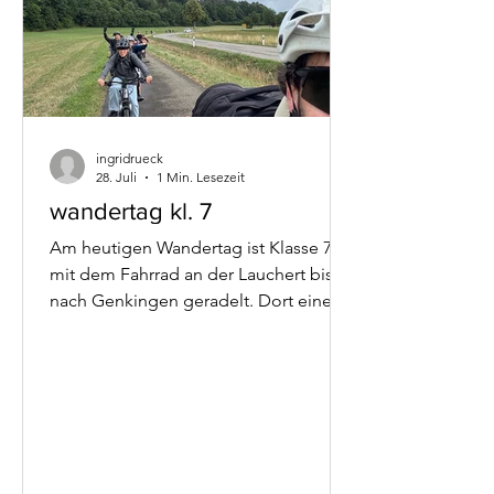
ingridrueck
28. Juli
1 Min. Lesezeit
wandertag kl. 7
Am heutigen Wandertag ist Klasse 7
mit dem Fahrrad an der Lauchert bis
nach Genkingen geradelt. Dort eine
kurze Abkühlung und ein Vesper.
Zurück ging es mit ordentlich
Gegenwind. In Summe sind wir 3:48 h
und 42 KM gefahren. Was ein toller
Abschluss bei Sonne und Wolken.