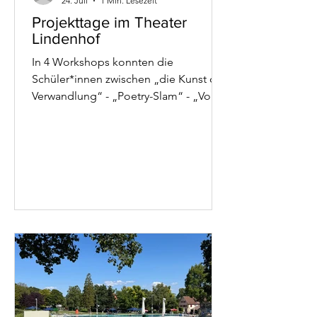
24. Juli
1 Min. Lesezeit
Projekttage im Theater
Lindenhof
In 4 Workshops konnten die
Schüler*innen zwischen „die Kunst der
Verwandlung“ - „Poetry-Slam“ - „Vom
Körper zum Stück“ und - „Zoff in der
Bude! - Bühnenkampf“ wählen. Unter
professioneller Betreuung war für
Anfänger bis Fortgeschrittene für
jeden etwas dabei! Zwei gelungene
Tage im Theater Lindenhof in
Melchingen.