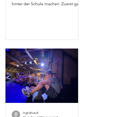
hinter der Schule machen. Zuerst gab
es durch zwei Archeologen eine
Führung durch die bestehenden
Strukturen und viel Infos. Danach
wurde kräftig angepackt. Der
Burggraben musste von
althochdeutsches befreit werden und
zwei Ausgrabungen durch
„zuschütten“ vor dem Winter
geschützt werden. Super Aktion bei
super Wetter und mit tollen
Schülerinnen! So machen die letzte
Tage vor den Ferien Spaß.
ingridrueck