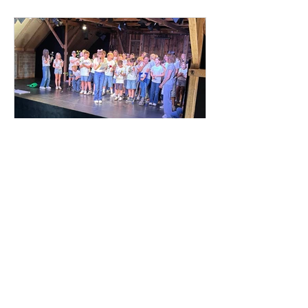
Kraulen im kühlen Nass erfrischen.
ingridrueck
21. Juli
1 Min. Lesezeit
Bühne frei -
Albgymnasiumauftritte im
Theater Lindenhof
Bunter Abend im Theater Lindenhof
als Abschluss des
jahrgansstufenübergreifenden