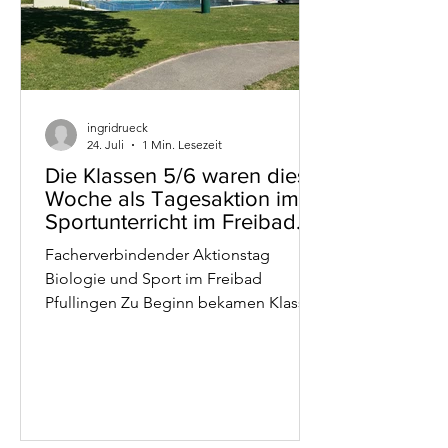
ingridrueck
24. Juli
1 Min. Lesezeit
Die Klassen 5/6 waren diese
Woche als Tagesaktion im
Sportunterricht im Freibad
Pfullingen.
Facherverbindender Aktionstag
Biologie und Sport im Freibad
Pfullingen Zu Beginn bekamen Klasse
5 und 6 eine Einführung in
Badehygiene und Sicherheit am und
im Wasser. Nach verschiedenen
Versuchsdurchführungen mit dem
Medium Wasser konnten sie sich
selbst beim Brustschwimmen und