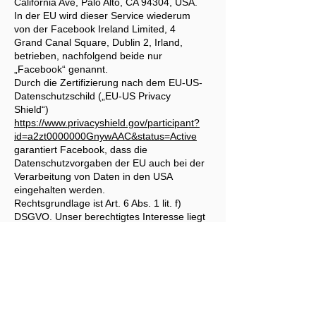
California Ave, Palo Alto, CA 94304, USA.
In der EU wird dieser Service wiederum
von der Facebook Ireland Limited, 4
Grand Canal Square, Dublin 2, Irland,
betrieben, nachfolgend beide nur
„Facebook“ genannt.
Durch die Zertifizierung nach dem EU-US-
Datenschutzschild („EU-US Privacy
Shield“)
https://www.privacyshield.gov/participant?
id=a2zt0000000GnywAAC&status=Active
garantiert Facebook, dass die
Datenschutzvorgaben der EU auch bei der
Verarbeitung von Daten in den USA
eingehalten werden.
Rechtsgrundlage ist Art. 6 Abs. 1 lit. f)
DSGVO. Unser berechtigtes Interesse liegt
in der Qualitätsverbesserung unseres
Internetauftritts.
Weitergehende Informationen über die
möglichen Plug-ins sowie über deren
jeweilige Funktionen hält Facebook unter
https://developers.facebook.com/docs/plug
ins/