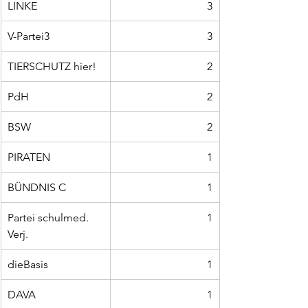
LINKE
3
V-Partei3
3
TIERSCHUTZ hier!
2
PdH
2
BSW
2
PIRATEN
1
BÜNDNIS C
1
Partei schulmed. 
1
Verj.
dieBasis
1
DAVA
1