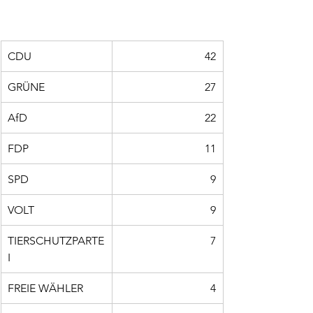
CDU
42
GRÜNE
27
AfD
22
FDP
11
SPD
9
VOLT
9
TIERSCHUTZPARTE
7
I
FREIE WÄHLER
4