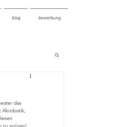
.blog
.bewerbung
eater das 
 Akrobatik, 
iesen 
 zu spüren! 