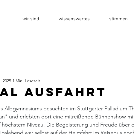
.wir sind
.wissenswertes
.stimmen
. 2025
1 Min. Lesezeit
al Ausfahrt
es Albgymnasiums besuchten im Stuttgarter Palladium Th
zan" und erlebten dort eine mitreißende Bühnenshow mit
 höchstem Niveau. Die Begeisterung und Freude über d
alabend war selbst auf der Heimfahrt im Reisebus noch