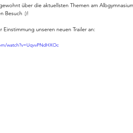
 gewohnt über die aktuellsten Themen am Albgymnasium
n Besuch :)!
r Einstimmung unseren neuen Trailer an:
.com/watch?v=UqvvPNdHXOc